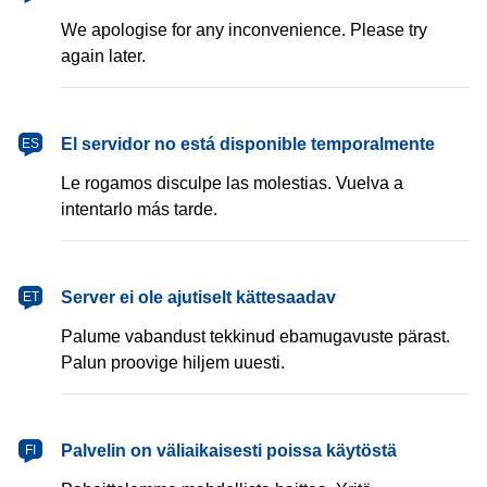
We apologise for any inconvenience. Please try
again later.
español
El servidor no está disponible temporalmente
ES
Le rogamos disculpe las molestias. Vuelva a
intentarlo más tarde.
eesti
Server ei ole ajutiselt kättesaadav
ET
Palume vabandust tekkinud ebamugavuste pärast.
Palun proovige hiljem uuesti.
suomi
Palvelin on väliaikaisesti poissa käytöstä
FI