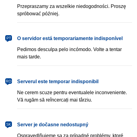
Przepraszamy za wszelkie niedogodności. Proszę
spróbować później.
português
O servidor está temporariamente indisponível
PT
Pedimos desculpa pelo incómodo. Volte a tentar
mais tarde.
română
Serverul este temporar indisponibil
RO
Ne cerem scuze pentru eventualele inconveniente.
Vă rugăm să reîncercați mai târziu.
slovenčina
Server je dočasne nedostupný
SK
Ospravedlňujeme sa za prípadné problémy, ktoré