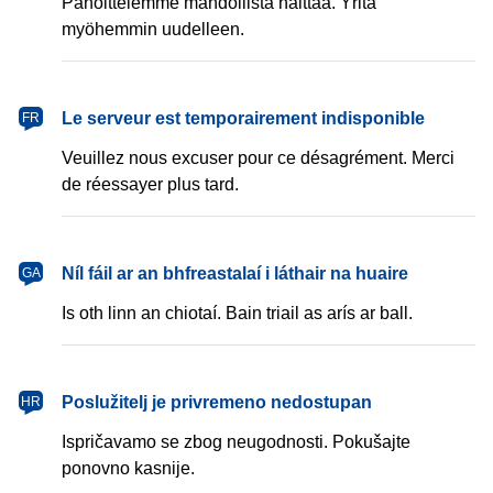
Pahoittelemme mahdollista haittaa. Yritä
myöhemmin uudelleen.
français
Le serveur est temporairement indisponible
FR
Veuillez nous excuser pour ce désagrément. Merci
de réessayer plus tard.
Gaeilge
Níl fáil ar an bhfreastalaí i láthair na huaire
GA
Is oth linn an chiotaí. Bain triail as arís ar ball.
hrvatski
Poslužitelj je privremeno nedostupan
HR
Ispričavamo se zbog neugodnosti. Pokušajte
ponovno kasnije.