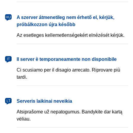
magyar
A szerver átmenetileg nem érhető el, kérjük,
HU
próbálkozzon újra később
Az esetleges kellemetlenségekért elnézését kérjük.
italiano
Il server è temporaneamente non disponibile
IT
Ci scusiamo per il disagio arrecato. Riprovare più
tardi.
lietuvių
Serveris laikinai neveikia
LT
Atsiprašome už nepatogumus. Bandykite dar kartą
vėliau.