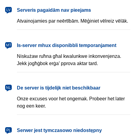
latviešu
Serveris pagaidām nav pieejams
LV
Atvainojamies par neērtībām. Mēģiniet vēlreiz vēlāk.
Malti
Is-server mhux disponibbli temporanjament
MT
Niskużaw ruħna għal kwalunkwe inkonvenjenza.
Jekk jogħġbok erġa’ pprova aktar tard.
Nederlands
De server is tijdelijk niet beschikbaar
NL
Onze excuses voor het ongemak. Probeer het later
nog een keer.
polski
Serwer jest tymczasowo niedostępny
PL