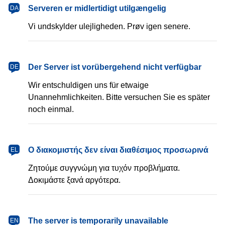
dansk
Serveren er midlertidigt utilgængelig
DA
Vi undskylder ulejligheden. Prøv igen senere.
Deutsch
Der Server ist vorübergehend nicht verfügbar
DE
Wir entschuldigen uns für etwaige
Unannehmlichkeiten. Bitte versuchen Sie es später
noch einmal.
Ελληνικά
Ο διακομιστής δεν είναι διαθέσιμος προσωρινά
EL
Ζητούμε συγγνώμη για τυχόν προβλήματα.
Δοκιμάστε ξανά αργότερα.
English
The server is temporarily unavailable
EN