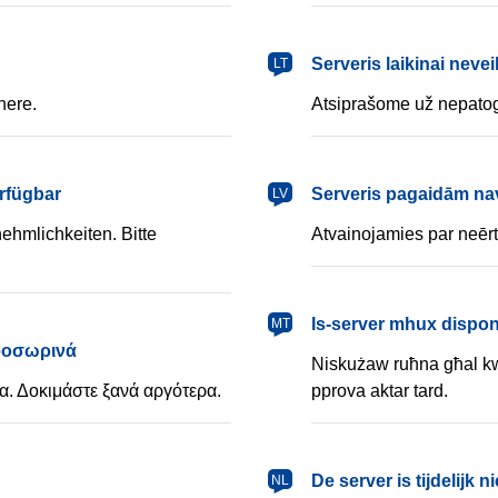
lietuvių
Serveris laikinai nevei
LT
nere.
Atsiprašome už nepatog
latviešu
erfügbar
Serveris pagaidām na
LV
ehmlichkeiten. Bitte
Atvainojamies par neērt
Malti
Is-server mhux dispo
MT
προσωρινά
Niskużaw ruħna għal k
. Δοκιμάστε ξανά αργότερα.
pprova aktar tard.
Nederlands
De server is tijdelijk 
NL