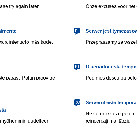
se try again later.
Onze excuses voor het 
polski
almente
Serwer jest tymczaso
PL
a a intentarlo más tarde.
Przepraszamy za wszel
português
O servidor está tempo
PT
e pärast. Palun proovige
Pedimos desculpa pelo 
română
Serverul este temporar
RO
stä
Ne cerem scuze pentru 
tä myöhemmin uudelleen.
reîncercați mai târziu.