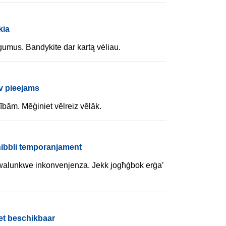
kia
umus. Bandykite dar kartą vėliau.
v pieejams
ībām. Mēģiniet vēlreiz vēlāk.
nibbli temporanjament
walunkwe inkonvenjenza. Jekk jogħġbok erġa’
niet beschikbaar