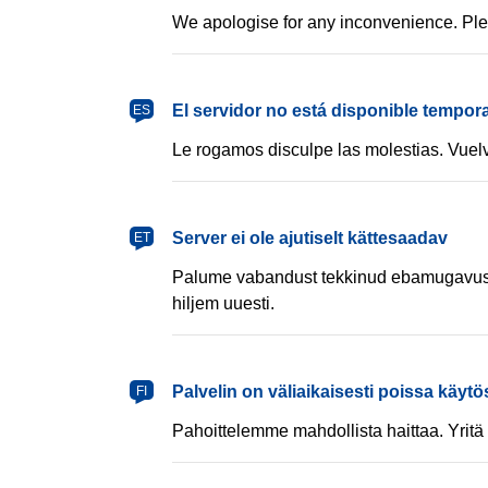
We apologise for any inconvenience. Plea
español
El servidor no está disponible tempor
ES
Le rogamos disculpe las molestias. Vuelv
eesti
Server ei ole ajutiselt kättesaadav
ET
Palume vabandust tekkinud ebamugavust
hiljem uuesti.
suomi
Palvelin on väliaikaisesti poissa käytö
FI
Pahoittelemme mahdollista haittaa. Yri