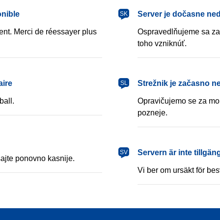
slovenčina
onible
Server je dočasne ne
SK
nt. Merci de réessayer plus
Ospravedlňujeme sa za 
toho vzniknúť.
slovenščina
aire
Strežnik je začasno n
SL
ball.
Opravičujemo se za mor
pozneje.
svenska
Servern är inte tillgängli
SV
ajte ponovno kasnije.
Vi ber om ursäkt för be