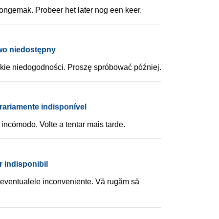
ongemak. Probeer het later nog een keer.
wo niedostępny
kie niedogodności. Proszę spróbować później.
rariamente indisponível
incómodo. Volte a tentar mais tarde.
 indisponibil
eventualele inconveniente. Vă rugăm să