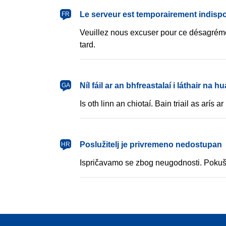
français
Le serveur est temporairement indisp
FR
Veuillez nous excuser pour ce désagréme
tard.
Gaeilge
Níl fáil ar an bhfreastalaí i láthair na hu
GA
Is oth linn an chiotaí. Bain triail as arís ar 
hrvatski
Poslužitelj je privremeno nedostupan
HR
Ispričavamo se zbog neugodnosti. Pokuš