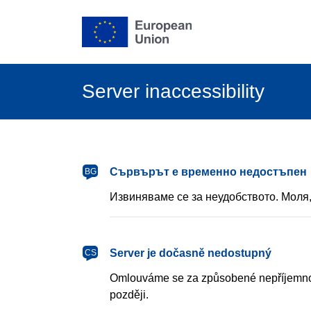
Server inaccessibility
български
Сървърът е временно недостъпен
BG
Извиняваме се за неудобството. Моля,
čeština
Server je dočasně nedostupný
CS
Omlouváme se za způsobené nepříjemnos
později.