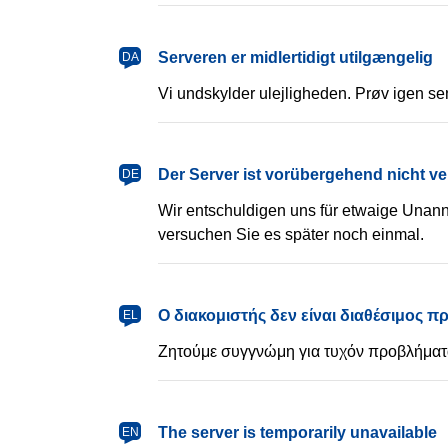
dansk
Serveren er midlertidigt utilgængelig
DA
Vi undskylder ulejligheden. Prøv igen se
Deutsch
Der Server ist vorübergehend nicht v
DE
Wir entschuldigen uns für etwaige Unann
versuchen Sie es später noch einmal.
Ελληνικά
Ο διακομιστής δεν είναι διαθέσιμος 
EL
Ζητούμε συγγνώμη για τυχόν προβλήματα
English
The server is temporarily unavailable
EN