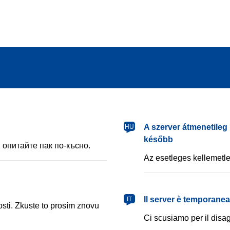
magyar
A szerver átmenetileg 
HU
később
 опитайте пак по-късно.
Az esetleges kellemetle
italiano
Il server è temporane
IT
ti. Zkuste to prosím znovu
Ci scusiamo per il disag