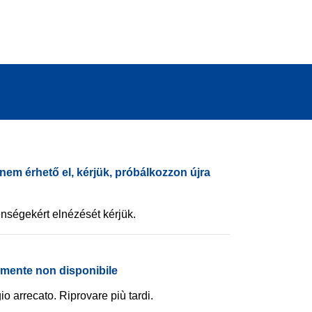
nem érhető el, kérjük, próbálkozzon újra
nségekért elnézését kérjük.
amente non disponibile
io arrecato. Riprovare più tardi.