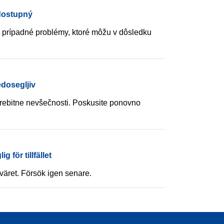
dostupný
prípadné problémy, ktoré môžu v dôsledku
edosegljiv
ebitne nevšečnosti. Poskusite ponovno
g för tillfället
sväret. Försök igen senare.