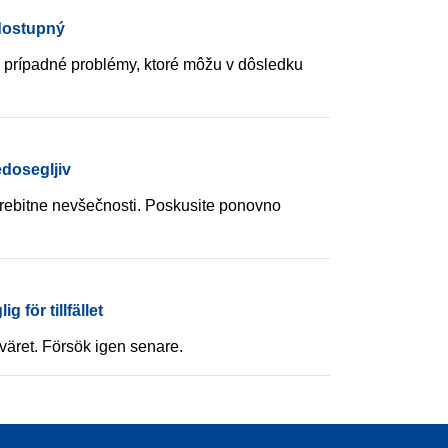
dostupný
prípadné problémy, ktoré môžu v dôsledku
edosegljiv
ebitne nevšečnosti. Poskusite ponovno
g för tillfället
sväret. Försök igen senare.