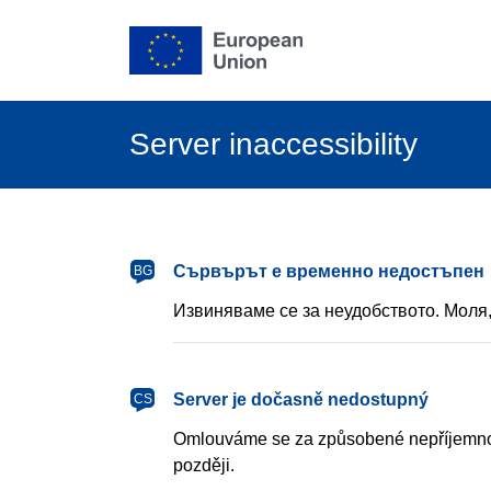
Server inaccessibility
български
Сървърът е временно недостъпен
BG
Извиняваме се за неудобството. Моля,
čeština
Server je dočasně nedostupný
CS
Omlouváme se za způsobené nepříjemnos
později.