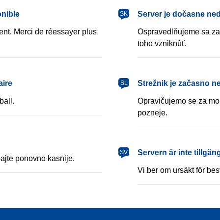
slovenčina
onible
Server je dočasne ne
SK
nt. Merci de réessayer plus
Ospravedlňujeme sa za 
toho vzniknúť.
slovenščina
aire
Strežnik je začasno n
SL
ball.
Opravičujemo se za mor
pozneje.
svenska
Servern är inte tillgängli
SV
ajte ponovno kasnije.
Vi ber om ursäkt för be