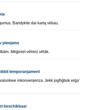
kia
umus. Bandykite dar kartą vėliau.
v pieejams
ībām. Mēģiniet vēlreiz vēlāk.
nibbli temporanjament
walunkwe inkonvenjenza. Jekk jogħġbok erġa’
niet beschikbaar