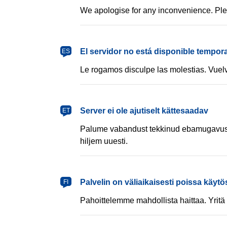
We apologise for any inconvenience. Plea
español
El servidor no está disponible tempor
ES
Le rogamos disculpe las molestias. Vuelv
eesti
Server ei ole ajutiselt kättesaadav
ET
Palume vabandust tekkinud ebamugavust
hiljem uuesti.
suomi
Palvelin on väliaikaisesti poissa käytö
FI
Pahoittelemme mahdollista haittaa. Yri