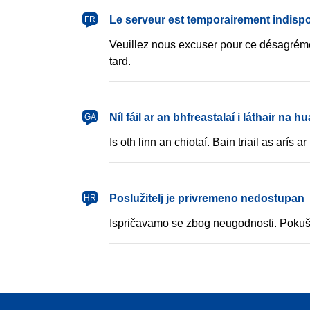
français
Le serveur est temporairement indisp
FR
Veuillez nous excuser pour ce désagréme
tard.
Gaeilge
Níl fáil ar an bhfreastalaí i láthair na hu
GA
Is oth linn an chiotaí. Bain triail as arís ar 
hrvatski
Poslužitelj je privremeno nedostupan
HR
Ispričavamo se zbog neugodnosti. Pokuš