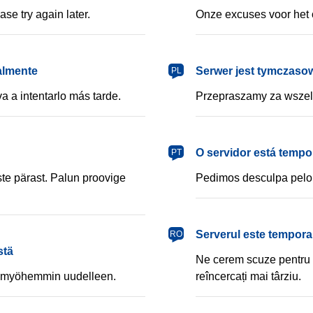
se try again later.
Onze excuses voor het 
polski
almente
Serwer jest tymczaso
PL
a a intentarlo más tarde.
Przepraszamy za wszel
português
O servidor está tempo
PT
e pärast. Palun proovige
Pedimos desculpa pelo 
română
Serverul este temporar
RO
stä
Ne cerem scuze pentru 
tä myöhemmin uudelleen.
reîncercați mai târziu.