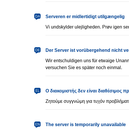
dansk
Serveren er midlertidigt utilgængelig
DA
Vi undskylder ulejligheden. Prøv igen se
Deutsch
Der Server ist vorübergehend nicht v
DE
Wir entschuldigen uns für etwaige Unann
versuchen Sie es später noch einmal.
Ελληνικά
Ο διακομιστής δεν είναι διαθέσιμος 
EL
Ζητούμε συγγνώμη για τυχόν προβλήματα
English
The server is temporarily unavailable
EN