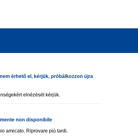
nem érhető el, kérjük, próbálkozzon újra
nségekért elnézését kérjük.
amente non disponibile
io arrecato. Riprovare più tardi.