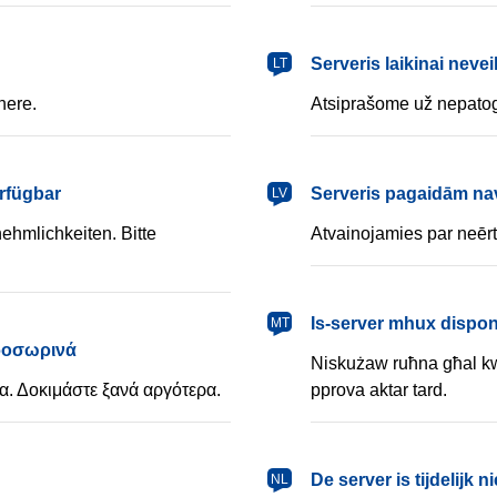
lietuvių
Serveris laikinai nevei
LT
nere.
Atsiprašome už nepatog
latviešu
erfügbar
Serveris pagaidām na
LV
ehmlichkeiten. Bitte
Atvainojamies par neērt
Malti
Is-server mhux dispo
MT
προσωρινά
Niskużaw ruħna għal k
. Δοκιμάστε ξανά αργότερα.
pprova aktar tard.
Nederlands
De server is tijdelijk 
NL