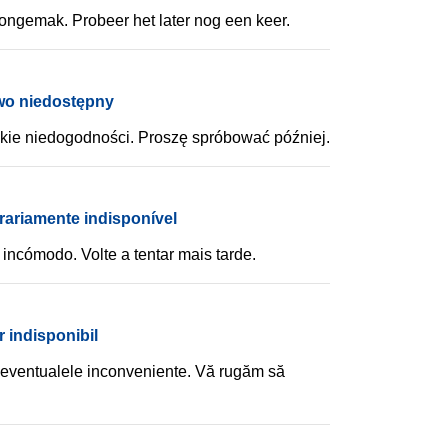
ongemak. Probeer het later nog een keer.
wo niedostępny
kie niedogodności. Proszę spróbować później.
rariamente indisponível
incómodo. Volte a tentar mais tarde.
 indisponibil
eventualele inconveniente. Vă rugăm să