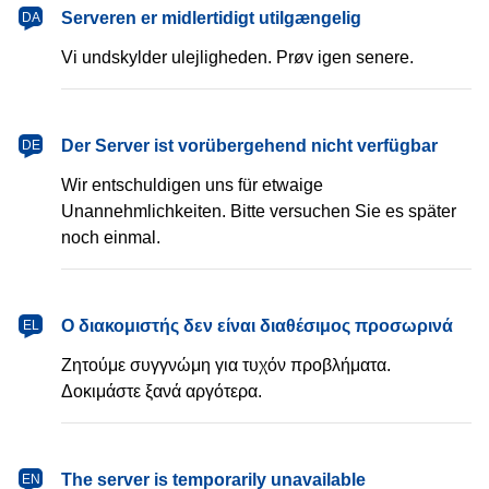
dansk
Serveren er midlertidigt utilgængelig
DA
Vi undskylder ulejligheden. Prøv igen senere.
Deutsch
Der Server ist vorübergehend nicht verfügbar
DE
Wir entschuldigen uns für etwaige
Unannehmlichkeiten. Bitte versuchen Sie es später
noch einmal.
Ελληνικά
Ο διακομιστής δεν είναι διαθέσιμος προσωρινά
EL
Ζητούμε συγγνώμη για τυχόν προβλήματα.
Δοκιμάστε ξανά αργότερα.
English
The server is temporarily unavailable
EN