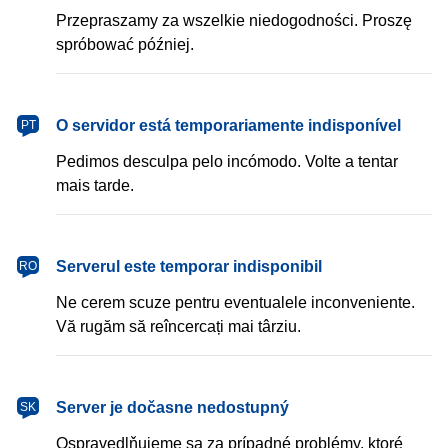
Przepraszamy za wszelkie niedogodności. Proszę
spróbować później.
português
O servidor está temporariamente indisponível
PT
Pedimos desculpa pelo incómodo. Volte a tentar
mais tarde.
română
Serverul este temporar indisponibil
RO
Ne cerem scuze pentru eventualele inconveniente.
Vă rugăm să reîncercați mai târziu.
slovenčina
Server je dočasne nedostupný
SK
Ospravedlňujeme sa za prípadné problémy, ktoré