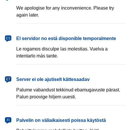
We apologise for any inconvenience. Please try
again later.
español
El servidor no está disponible temporalmente
ES
Le rogamos disculpe las molestias. Vuelva a
intentarlo más tarde.
eesti
Server ei ole ajutiselt kättesaadav
ET
Palume vabandust tekkinud ebamugavuste pärast.
Palun proovige hiljem uuesti.
suomi
Palvelin on väliaikaisesti poissa käytöstä
FI