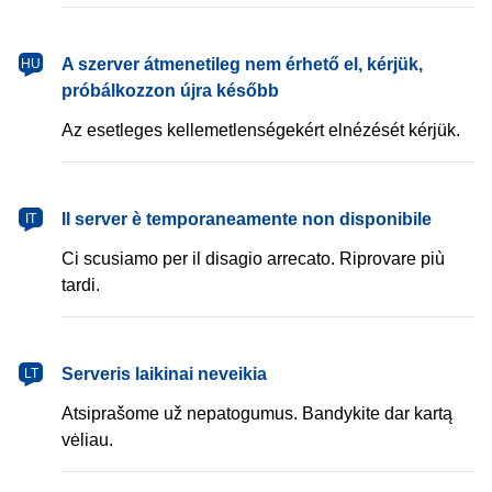
magyar
A szerver átmenetileg nem érhető el, kérjük,
HU
próbálkozzon újra később
Az esetleges kellemetlenségekért elnézését kérjük.
italiano
Il server è temporaneamente non disponibile
IT
Ci scusiamo per il disagio arrecato. Riprovare più
tardi.
lietuvių
Serveris laikinai neveikia
LT
Atsiprašome už nepatogumus. Bandykite dar kartą
vėliau.