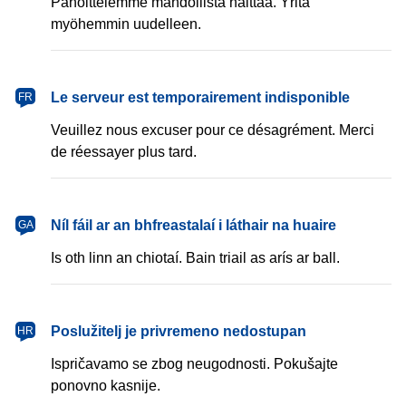
Pahoittelemme mahdollista haittaa. Yritä
myöhemmin uudelleen.
français
Le serveur est temporairement indisponible
FR
Veuillez nous excuser pour ce désagrément. Merci
de réessayer plus tard.
Gaeilge
Níl fáil ar an bhfreastalaí i láthair na huaire
GA
Is oth linn an chiotaí. Bain triail as arís ar ball.
hrvatski
Poslužitelj je privremeno nedostupan
HR
Ispričavamo se zbog neugodnosti. Pokušajte
ponovno kasnije.