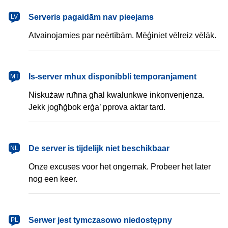
latviešu
Serveris pagaidām nav pieejams
LV
Atvainojamies par neērtībām. Mēģiniet vēlreiz vēlāk.
Malti
Is-server mhux disponibbli temporanjament
MT
Niskużaw ruħna għal kwalunkwe inkonvenjenza.
Jekk jogħġbok erġa’ pprova aktar tard.
Nederlands
De server is tijdelijk niet beschikbaar
NL
Onze excuses voor het ongemak. Probeer het later
nog een keer.
polski
Serwer jest tymczasowo niedostępny
PL